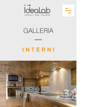
GALLERIA
I N T E R N I