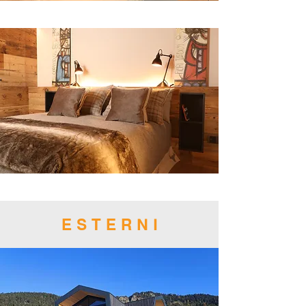
E S T E R N I