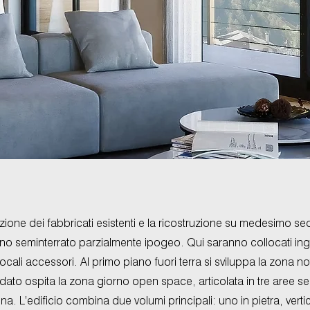
Casa CRETAZ
ione dei fabbricati esistenti e la ricostruzione su medesimo sedi
ano seminterrato parzialmente ipogeo. Qui saranno collocati ing
locali accessori. Al primo piano fuori terra si sviluppa la zona 
ato ospita la zona giorno open space, articolata in tre aree sep
a. L’edificio combina due volumi principali: uno in pietra, verti