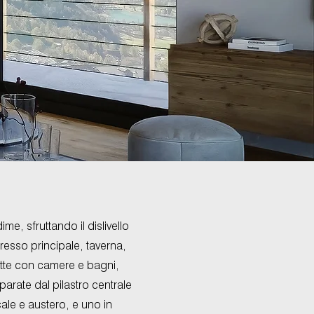
me, sfruttando il dislivello
resso principale, taverna,
notte con camere e bagni,
arate dal pilastro centrale
cale e austero, e uno in