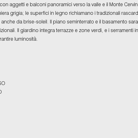
on aggetti e balconi panoramici verso la valle e il Monte Cervino.
miera grigia; le superfici in legno richiamano i tradizionali rascard
anche da brise-soleil. Il piano seminterrato e il basamento saran
zionali. Il giardino integra terrazze e zone verdi, e i serramenti i
antire luminosità.
SO
O