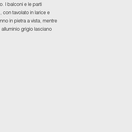
 I balconi e le parti
, con tavolato in larice e
no in pietra a vista, mentre
n alluminio grigio lasciano