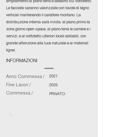
ampliamento al piano terra e abbaino sul sottotetto.
Le facciate saranno valorizzate con tavole di legno
verticali mantenendo il carattere montano. La
distribuzione interna sarà rivista: al piano primo la
zona giorno open-space, al piano terra le camere e i
servizi, e al sottotetto ulteriori locali abitabili, con
grande attenzione alla luce naturale e ai materiali
lignei.
INFORMAZIONI
2021
Anno Commessa /
Fine Lavori /
2025
Commessa /
PRIVATO